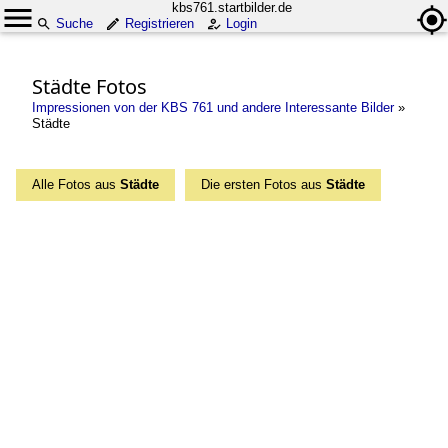
kbs761.startbilder.de
Suche
Registrieren
Login
Städte Fotos
Impressionen von der KBS 761 und andere Interessante Bilder
»
Städte
Alle Fotos aus
Städte
Die ersten Fotos aus
Städte