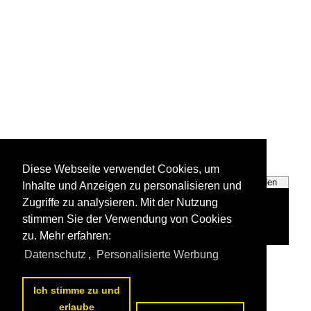
Diese Webseite verwendet Cookies, um
Finnland
Schweden
Inhalte und Anzeigen zu personalisieren und
Zugriffe zu analysieren. Mit der Nutzung
stimmen Sie der Verwendung von Cookies
zu. Mehr erfahren:
Datenschutz
,
Personalisierte Werbung
Alle Fotos aus
Städte
Die ersten Fotos aus
Städte
Ich stimme zu und
erlaube