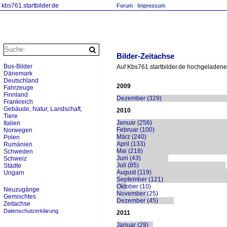
kbs761.startbilder.de
Forum
Impressum
Bilder-Zeitachse
Bus-Bilder
Auf Kbs761.startbilder.de hochgeladene 
Dänemark
Deutschland
2009
Fahrzeuge
Finnland
Dezember (329)
Frankreich
Gebäude, Natur, Landschaft,
2010
Tiere
Januar (256)
Italien
Februar (100)
Norwegen
März (240)
Polen
April (133)
Rumänien
Mai (218)
Schweden
Juni (43)
Schweiz
Juli (85)
Städte
August (119)
Ungarn
September (121)
Oktober (10)
Neuzugänge
November (25)
Gemischtes
Dezember (45)
Zeitachse
Datenschutzerklärung
2011
Januar (29)