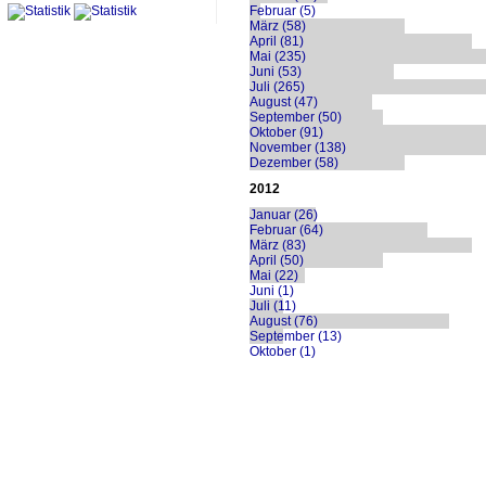
Februar (5)
März (58)
April (81)
Mai (235)
Juni (53)
Juli (265)
August (47)
September (50)
Oktober (91)
November (138)
Dezember (58)
2012
Januar (26)
Februar (64)
März (83)
April (50)
Mai (22)
Juni (1)
Juli (11)
August (76)
September (13)
Oktober (1)