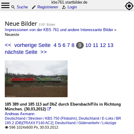
kbs761.startbilder.de
Suche
Registrieren
Login
Neue Bilder
3181 Bilder
Impressionen von der KBS 761 und andere Interessante Bilder
»
Neueste
<<
vorherige Seite
4
5
6
7
8
9
10
11
12
13
nächste Seite
>>
185 389 und 185 113 auf DbZ durch Ebersbach/Fils in Richtung
München. (30,03,2012)

Andreas Axmann
Deutschland / Strecken / KBS 750 (Filsbahn)
,
Deutschland / E-Loks / BR
185.2 (DB)[TRAXX F140 AC2]
,
Deutschland / Güterverkehr / Lokzüge
596 1024x600 Px, 30.03.2012
