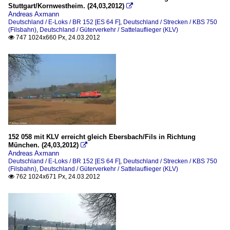
Stuttgart/Kornwestheim. (24,03,2012)

Andreas Axmann
Deutschland / E-Loks / BR 152 [ES 64 F]
,
Deutschland / Strecken / KBS 750
(Filsbahn)
,
Deutschland / Güterverkehr / Sattelauflieger (KLV)
747 1024x660 Px, 24.03.2012

152 058 mit KLV erreicht gleich Ebersbach/Fils in Richtung
München. (24,03,2012)

Andreas Axmann
Deutschland / E-Loks / BR 152 [ES 64 F]
,
Deutschland / Strecken / KBS 750
(Filsbahn)
,
Deutschland / Güterverkehr / Sattelauflieger (KLV)
762 1024x671 Px, 24.03.2012
