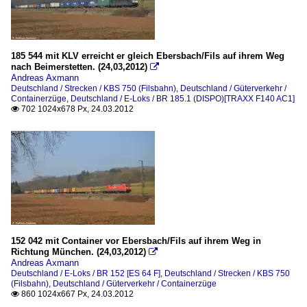
185 544 mit KLV erreicht er gleich Ebersbach/Fils auf ihrem Weg
nach Beimerstetten. (24,03,2012)

Andreas Axmann
Deutschland / Strecken / KBS 750 (Filsbahn)
,
Deutschland / Güterverkehr /
Containerzüge
,
Deutschland / E-Loks / BR 185.1 (DISPO)[TRAXX F140 AC1]
702 1024x678 Px, 24.03.2012

152 042 mit Container vor Ebersbach/Fils auf ihrem Weg in
Richtung München. (24,03,2012)

Andreas Axmann
Deutschland / E-Loks / BR 152 [ES 64 F]
,
Deutschland / Strecken / KBS 750
(Filsbahn)
,
Deutschland / Güterverkehr / Containerzüge
860 1024x667 Px, 24.03.2012
