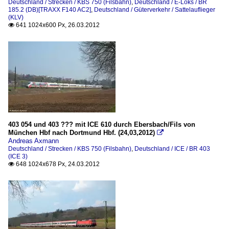
Deutschland / Strecken / KBS 750 (Filsbahn)
,
Deutschland / E-Loks / BR
185.2 (DB)[TRAXX F140 AC2]
,
Deutschland / Güterverkehr / Sattelauflieger
(KLV)
641 1024x600 Px, 26.03.2012

403 054 und 403 ??? mit ICE 610 durch Ebersbach/Fils von
München Hbf nach Dortmund Hbf. (24,03,2012)

Andreas Axmann
Deutschland / Strecken / KBS 750 (Filsbahn)
,
Deutschland / ICE / BR 403
(ICE 3)
648 1024x678 Px, 24.03.2012
