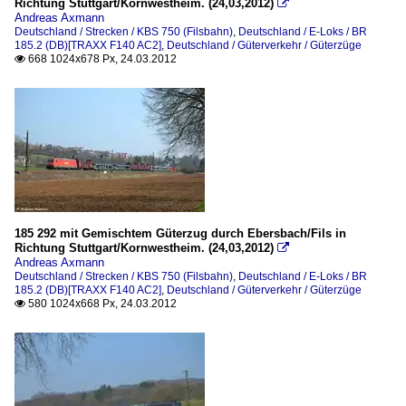
Richtung Stuttgart/Kornwestheim. (24,03,2012)

Andreas Axmann
Deutschland / Strecken / KBS 750 (Filsbahn)
,
Deutschland / E-Loks / BR
185.2 (DB)[TRAXX F140 AC2]
,
Deutschland / Güterverkehr / Güterzüge
668 1024x678 Px, 24.03.2012

185 292 mit Gemischtem Güterzug durch Ebersbach/Fils in
Richtung Stuttgart/Kornwestheim. (24,03,2012)

Andreas Axmann
Deutschland / Strecken / KBS 750 (Filsbahn)
,
Deutschland / E-Loks / BR
185.2 (DB)[TRAXX F140 AC2]
,
Deutschland / Güterverkehr / Güterzüge
580 1024x668 Px, 24.03.2012
