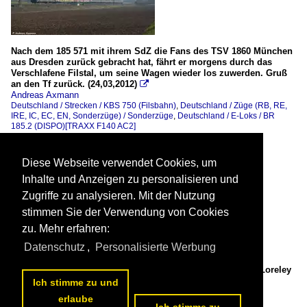
Nach dem 185 571 mit ihrem SdZ die Fans des TSV 1860 München
aus Dresden zurück gebracht hat, fährt er morgens durch das
Verschlafene Filstal, um seine Wagen wieder los zuwerden. Gruß
an den Tf zurück. (24,03,2012)

Andreas Axmann
Deutschland / Strecken / KBS 750 (Filsbahn)
,
Deutschland / Züge (RB, RE,
IRE, IC, EC, EN, Sonderzüge) / Sonderzüge
,
Deutschland / E-Loks / BR
185.2 (DISPO)[TRAXX F140 AC2]
618 1024x600 Px, 24.03.2012

Diese Webseite verwendet Cookies, um
Inhalte und Anzeigen zu personalisieren und
Zugriffe zu analysieren. Mit der Nutzung
stimmen Sie der Verwendung von Cookies
zu. Mehr erfahren:
Datenschutz
,
Personalisierte Werbung
203 306 mit weiteren Fahrzeugen der Netz Instandhaltung [Loreley
Blitz 711 206] durch Ebersbach/Fils in Richtung Stuttgart.
Ich stimme zu und
(18,03,2012)

erlaube
Andreas Axmann