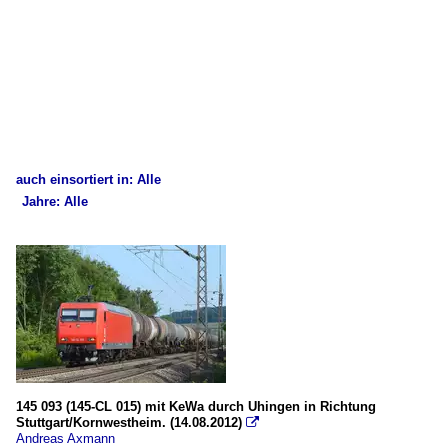
auch einsortiert in: Alle
Jahre: Alle
×
×
Alle Kategorien
Alle Jahre
Deutschland
2010
Bahnhöfe (A - E)
2010
Esslingen am Neckar
2011
2012
Güterverkehr
145 093 (145-CL 015) mit KeWa durch Uhingen in Richtung
Stuttgart/Kornwestheim. (14.08.2012)

Kessel- und Silozüge
Andreas Axmann