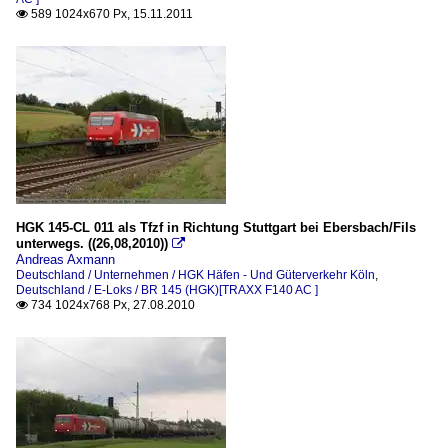
589 1024x670 Px, 15.11.2011

HGK 145-CL 011 als Tfzf in Richtung Stuttgart bei Ebersbach/Fils
unterwegs. ((26,08,2010))

Andreas Axmann
Deutschland / Unternehmen / HGK Häfen - Und Güterverkehr Köln
,
Deutschland / E-Loks / BR 145 (HGK)[TRAXX F140 AC ]
734 1024x768 Px, 27.08.2010
