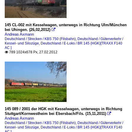
145 CL-002 mit Kesselwagen, unterwegs in Richtung Ulm/München
bei Uhingen. (26,02,2012)

Andreas Axmann
Deutschland / Strecken / KBS 750 (Filsbahn)
,
Deutschland / Güterverkehr /
Kessel- und Silozüge
,
Deutschland / E-Loks / BR 145 (HGK)[TRAXX F140
AC ]
789 1024x678 Px, 27.02.2012

145 089 / 2001 der HGK mit Kesselwagen, unterwegs in Richtung
Stuttgart/Kornwestheim bei Ebersbach/Fils. (15,11,2011)

Andreas Axmann
Deutschland / Strecken / KBS 750 (Filsbahn)
,
Deutschland / Güterverkehr /
Kessel- und Silozüge
,
Deutschland / E-Loks / BR 145 (HGK)[TRAXX F140
AC ]