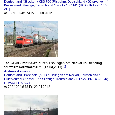
Deutschland / Strecken / KBS 750 (Filsbahn)
,
Deutschland / Güterverkehr /
Kessel- und Silozüge
,
Deutschland / E-Loks / BR 145 (HGK)[TRAXX F140
Strecken
AC ]
1839 1024x674 Px, 19.08.2012

KBS 750 (Filsbahn)
Unternehmen
HGK Häfen - Und Güterverkehr Köln
145 CL-012 mit KeWa durch Esslingen am Neckar in Richtung
Stuttgart/Kornwestheim. (13,04,2012)

Andreas Axmann
Deutschland / Bahnhöfe (A - E) / Esslingen am Neckar
,
Deutschland /
Güterverkehr / Kessel- und Silozüge
,
Deutschland / E-Loks / BR 145 (HGK)
[TRAXX F140 AC ]
713 1024x678 Px, 29.04.2012
