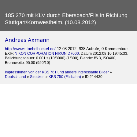
185 270 mit KLV durch Ebersbach/Fils in Richtung
Stuttgart/Kornwestheim.
(10.08.2012)
Andreas Axmann
http://www.stachelbuckel.de/
12.08.2012, 938 Aufrufe, 0 Kommentare
EXIF:
NIKON CORPORATION NIKON D7000
, Datum 2012:08:10 19:45:33,
Belichtungsdauer: 0.001 s (10/8000) (1/800), Blende: f/6.3, ISO400,
Brennweite: 95.00 (950/10)
Impressionen von der KBS 761 und andere Interessante Bilder
»
Deutschland
»
Strecken
»
KBS 750 (Filsbahn)
»
ID 214430