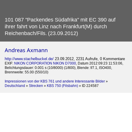
101 087 "Packendes Südafrika" mit EC 390 auf
ihrer fahrt von Linz nach Frankfurt(M) durch
Reichenbach/Fils.
(23.09.2012)
Andreas Axmann
http://www.stachelbuckel.de/
23.09.2012, 2231 Aufrufe, 0 Kommentare
EXIF:
NIKON CORPORATION NIKON D7000
, Datum 2012:09:23 11:53:06,
Belichtungsdauer: 0.001 s (10/8000) (1/800), Blende: f/7.1, ISO400,
Brennweite: 55.00 (550/10)
Impressionen von der KBS 761 und andere Interessante Bilder
»
Deutschland
»
Strecken
»
KBS 750 (Filsbahn)
»
ID 224587