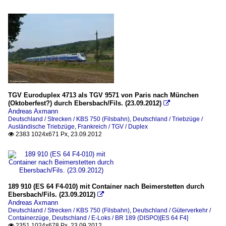
TGV Euroduplex 4713 als TGV 9571 von Paris nach München
(Oktoberfest?) durch Ebersbach/Fils. (23.09.2012)

Andreas Axmann
Deutschland / Strecken / KBS 750 (Filsbahn)
,
Deutschland / Triebzüge /
Ausländische Triebzüge
,
Frankreich / TGV / Duplex
2383 1024x671 Px, 23.09.2012

189 910 (ES 64 F4-010) mit Container nach Beimerstetten durch
Ebersbach/Fils. (23.09.2012)

Andreas Axmann
Deutschland / Strecken / KBS 750 (Filsbahn)
,
Deutschland / Güterverkehr /
Containerzüge
,
Deutschland / E-Loks / BR 189 (DISPO)[ES 64 F4]
2351 1024x678 Px, 23.09.2012
