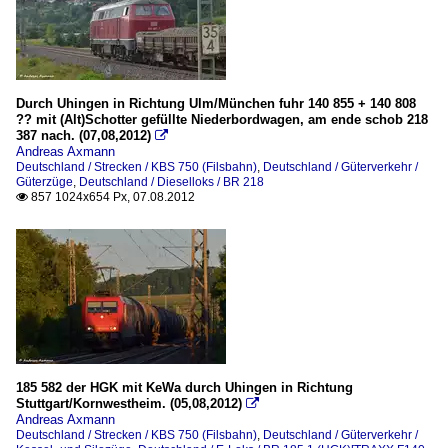
Durch Uhingen in Richtung Ulm/München fuhr 140 855 + 140 808
?? mit (Alt)Schotter gefüllte Niederbordwagen, am ende schob 218
387 nach. (07,08,2012)

Andreas Axmann
Deutschland / Strecken / KBS 750 (Filsbahn)
,
Deutschland / Güterverkehr /
Güterzüge
,
Deutschland / Dieselloks / BR 218
857 1024x654 Px, 07.08.2012

185 582 der HGK mit KeWa durch Uhingen in Richtung
Stuttgart/Kornwestheim. (05,08,2012)

Andreas Axmann
Deutschland / Strecken / KBS 750 (Filsbahn)
,
Deutschland / Güterverkehr /