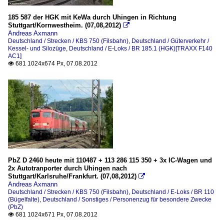
185 587 der HGK mit KeWa durch Uhingen in Richtung
Stuttgart/Kornwestheim. (07,08,2012)

Andreas Axmann
Deutschland / Strecken / KBS 750 (Filsbahn)
,
Deutschland / Güterverkehr /
Kessel- und Silozüge
,
Deutschland / E-Loks / BR 185.1 (HGK)[TRAXX F140
AC1]
681 1024x674 Px, 07.08.2012

PbZ D 2460 heute mit 110487 + 113 286 115 350 + 3x IC-Wagen und
2x Autotranporter durch Uhingen nach
Stuttgart/Karlsruhe/Frankfurt. (07,08,2012)

Andreas Axmann
Deutschland / Strecken / KBS 750 (Filsbahn)
,
Deutschland / E-Loks / BR 110
(Bügelfalte)
,
Deutschland / Sonstiges / Personenzug für besondere Zwecke
(PbZ)
681 1024x671 Px, 07.08.2012
