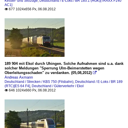
Kessel- und Silozüge
,
Deutschland / E-Loks / BR 185.1 (HGK)[TRAXX F140
AC1]
677 1024x656 Px, 06.08.2012

189 904 mit Ekol durch Uhingen. Solche Aufnahmen sind u.a. dank
solcher Meldungen "Sperrung Ulm-Beimerstetten wegen
Oberleitungsschaden" zu verdanken. (05,08,2012)

Andreas Axmann
Deutschland / Strecken / KBS 750 (Filsbahn)
,
Deutschland / E-Loks / BR 189
(RTC)[ES 64 F4]
,
Deutschland / Güterverkehr / Ekol
646 1024x660 Px, 06.08.2012
