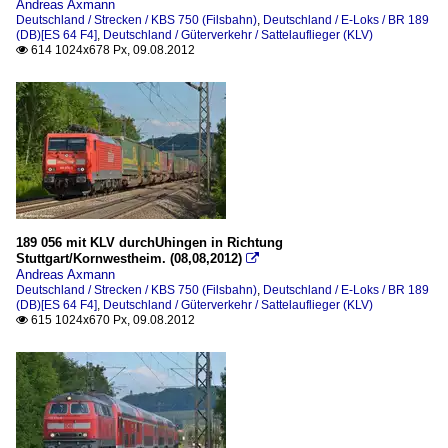
Andreas Axmann
Deutschland / Strecken / KBS 750 (Filsbahn)
,
Deutschland / E-Loks / BR 189
(DB)[ES 64 F4]
,
Deutschland / Güterverkehr / Sattelauflieger (KLV)
614 1024x678 Px, 09.08.2012

189 056 mit KLV durchUhingen in Richtung
Stuttgart/Kornwestheim. (08,08,2012)

Andreas Axmann
Deutschland / Strecken / KBS 750 (Filsbahn)
,
Deutschland / E-Loks / BR 189
(DB)[ES 64 F4]
,
Deutschland / Güterverkehr / Sattelauflieger (KLV)
615 1024x670 Px, 09.08.2012
