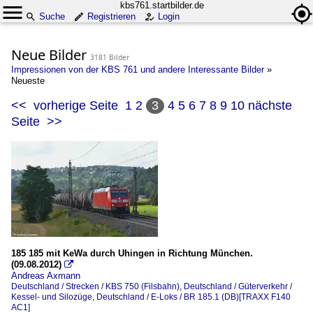
kbs761.startbilder.de
Suche
Registrieren
Login
Neue Bilder
3181 Bilder
Impressionen von der KBS 761 und andere Interessante Bilder
»
Neueste
<<
vorherige Seite
1
2
3
4
5
6
7
8
9
10
nächste
Seite
>>
185 185 mit KeWa durch Uhingen in Richtung München.
(09.08.2012)

Andreas Axmann
Deutschland / Strecken / KBS 750 (Filsbahn)
,
Deutschland / Güterverkehr /
Kessel- und Silozüge
,
Deutschland / E-Loks / BR 185.1 (DB)[TRAXX F140
AC1]