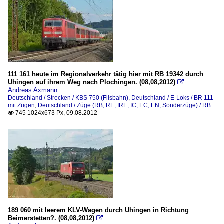
111 161 heute im Regionalverkehr tätig hier mit RB 19342 durch
Uhingen auf ihrem Weg nach Plochingen. (08,08,2012)

Andreas Axmann
Deutschland / Strecken / KBS 750 (Filsbahn)
,
Deutschland / E-Loks / BR 111
mit Zügen
,
Deutschland / Züge (RB, RE, IRE, IC, EC, EN, Sonderzüge) / RB
745 1024x673 Px, 09.08.2012

189 060 mit leerem KLV-Wagen durch Uhingen in Richtung
Beimerstetten?. (08,08,2012)
